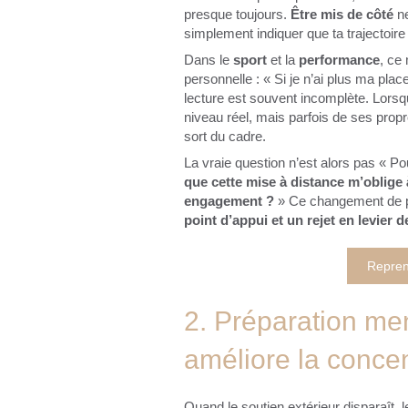
presque toujours.
Être mis de côté
ne
simplement indiquer que ta trajectoir
Dans le
sport
et la
performance
, ce
personnelle : « Si je n’ai plus ma place
lecture est souvent incomplète. Lorsqu
niveau réel, mais parfois de ses propr
sort du cadre.
La vraie question n’est alors pas « Po
que cette mise à distance m’oblige
engagement ?
» Ce changement de pe
point d’appui et un rejet en levier 
Reprend
2. Préparation me
améliore la concen
Quand le soutien extérieur disparaît, l