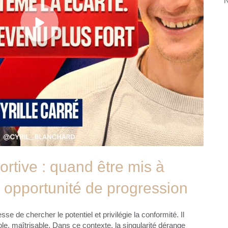
N
rtive : quand être mis à
e opportunité de progression
se de chercher le potentiel et privilégie la conformité. Il
ble, maîtrisable. Dans ce contexte, la singularité dérange