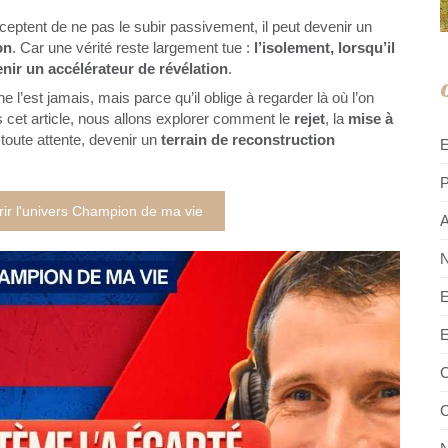
cceptent de ne pas le subir passivement, il peut devenir un
on
. Car une vérité reste largement tue :
l’isolement, lorsqu’il
enir un accélérateur de révélation
.
ne l’est jamais, mais parce qu’il oblige à regarder là où l’on
s cet article, nous allons explorer comment le
rejet
, la
mise à
toute attente, devenir un
terrain de reconstruction
P
ir l'univers Champion de ma vie
A
N
E
E
C
C