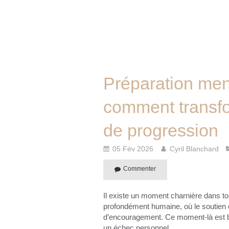
Préparation men
comment transfor
de progression
05 Fév 2026
Cyril Blanchard
Commenter
Il existe un moment charnière dans to
profondément humaine, où le soutien di
d’encouragement. Ce moment-là est br
un échec personnel.