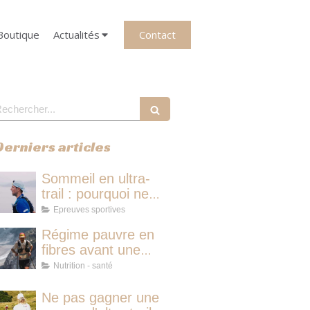
Contact
Boutique
Actualités
echercher
Derniers articles
Sommeil en ultra-
trail : pourquoi ne
pas dormir vous fait
Epreuves sportives
perdre plus de
Régime pauvre en
temps qu'une micro-
fibres avant une
sieste
course d'ultra-trail :
Nutrition - santé
le protocole
nutritionnel des
Ne pas gagner une