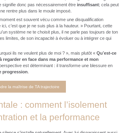
 signifie donc pas nécessairement être
insuffisant
; cela peut
e ne rentre plus dans le moule imposé.
 moment est souvent vécu comme une disqualification
 ici, c’est que je ne suis plus à la hauteur. » Pourtant, cette
’un système ne te choisit plus, il ne parle pas toujours de ton
es limites, de son incapacité à évoluer ou à intégrer ce qui
urquoi ils ne veulent plus de moi ? », mais plutôt «
Qu’est-ce
 à regarder en face dans ma performance et mon
rspective est déterminant : il transforme une blessure en
de progression
.
re la maîtrise de TA trajectoire
ntale : comment l’isolement
tration et la performance
e silence s’installe naturellement. Avec lui disparaissent aussi