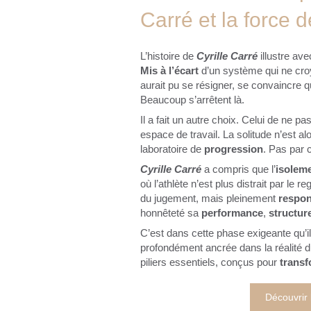
Carré et la force 
L’histoire de
Cyrille Carré
illustre av
Mis à l’écart
d’un système qui ne croy
aurait pu se résigner, se convaincre qu
Beaucoup s’arrêtent là.
Il a fait un autre choix. Celui de ne pa
espace de travail. La solitude n’est
laboratoire de
progression
. Pas par c
Cyrille Carré
a compris que l’
isolem
où l’athlète n’est plus distrait par le 
du jugement, mais pleinement
respon
honnêteté sa
performance
,
structur
C’est dans cette phase exigeante qu’i
profondément ancrée dans la réalité d
piliers essentiels, conçus pour
transf
Découvrir