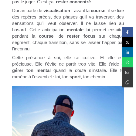
pas le juger. C’est ça,
rester concentré
.
Dorian parle de
visualisation
: avant la
course
, il se fixe
des repères précis, des phases qu’il va traverser, des
sensations qu’il veut observer. Il ne laisse rien au
hasard. Cette anticipation
mentale
lui permet ensuite,
pendant la
course
, de
rester focus
sur chaque
segment, chaque transition, sans se laisser happer par
l’inconnu.
Cette présence à soi, elle se cultive. Et elle est
précieuse. Elle t’évite de partir trop vite. Elle t’aide à
gérer ton mental
quand le doute s’installe. Elle te
ramène à l’essentiel : toi, ton
sport
, ton chemin.