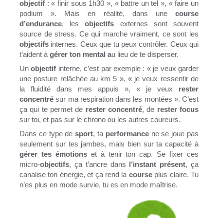
objectif
: « finir sous 1h30 », « battre un tel », « faire un
podium ». Mais en réalité, dans une
course
d’endurance
, les
objectifs
externes sont souvent
source de stress. Ce qui marche vraiment, ce sont les
objectifs
internes. Ceux que tu peux contrôler. Ceux qui
t’aident à
gérer ton mental a
u lieu de te disperser.
Un
objectif
interne, c’est par exemple : « je veux garder
une posture relâchée au km 5 », « je veux ressentir de
la fluidité dans mes appuis », « je veux
rester
concentré
sur ma respiration dans les montées ». C’est
ça qui te permet de
rester concentré
, de
rester focus
sur toi, et pas sur le chrono ou les autres coureurs.
Dans ce type de
sport
, ta
performance
ne se joue pas
seulement sur tes jambes, mais bien sur ta capacité à
gérer tes émotions
et à tenir ton cap. Se fixer ces
micro-
objectifs
, ça t’ancre dans
l’instant présent
, ça
canalise ton énergie, et ça rend la
course
plus claire. Tu
n’es plus en mode survie, tu es en mode maîtrise.