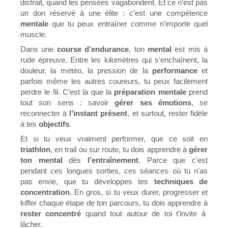
distrait, quand les pensées vagabondent. Et ce n’est pas
un don réservé à une élite : c’est une compétence
mentale
que tu peux entraîner comme n’importe quel
muscle.
Dans une
course d’endurance
, ton
mental
est mis à
rude épreuve. Entre les kilomètres qui s’enchaînent, la
douleur, la météo, la pression de la
performance
et
parfois même les autres coureurs, tu peux facilement
perdre le fil. C’est là que la
préparation mentale
prend
tout son sens : savoir
gérer ses émotions
, se
reconnecter à
l’instant présent
, et surtout, rester fidèle
à tes
objectifs
.
Et si tu veux vraiment performer, que ce soit en
triathlon
, en trail ou sur route, tu dois apprendre à
gérer
ton mental
dès
l’entraînement
. Parce que c’est
pendant ces longues sorties, ces séances où tu n'as
pas envie, que tu développes tes
techniques de
concentration
. En gros, si tu veux durer, progresser et
kiffer chaque étape de ton parcours, tu dois apprendre à
rester concentré
quand tout autour de toi t’invite à
lâcher.