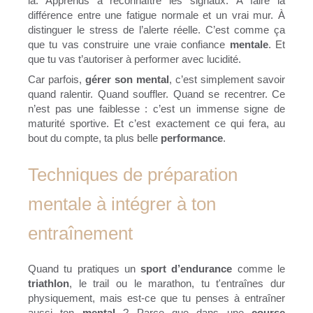
là. Apprends à reconnaître les signaux. À faire la
différence entre une fatigue normale et un vrai mur. À
distinguer le stress de l’alerte réelle. C’est comme ça
que tu vas construire une vraie confiance
mentale
. Et
que tu vas t’autoriser à performer avec lucidité.
Car parfois,
gérer son mental
, c’est simplement savoir
quand ralentir. Quand souffler. Quand se recentrer. Ce
n’est pas une faiblesse : c’est un immense signe de
maturité sportive. Et c’est exactement ce qui fera, au
bout du compte, ta plus belle
performance
.
Techniques de préparation
mentale à intégrer à ton
entraînement
Quand tu pratiques un
sport d’endurance
comme le
triathlon
, le trail ou le marathon, tu t'entraînes dur
physiquement, mais est-ce que tu penses à entraîner
aussi ton
mental
? Parce que dans une
course