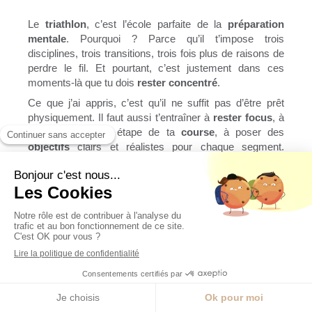
Le
triathlon
, c’est l’école parfaite de la
préparation
mentale
. Pourquoi ? Parce qu’il t’impose trois
disciplines, trois transitions, trois fois plus de raisons de
perdre le fil. Et pourtant, c’est justement dans ces
moments-là que tu dois
rester concentré
.
Ce que j’ai appris, c’est qu’il ne suffit pas d’être prêt
physiquement. Il faut aussi t’entraîner à
rester focus
, à
visualiser chaque étape de ta
course
, à poser des
objectifs
clairs et réalistes pour chaque segment.
Quand tu entres dans l’eau, tu sais ce que tu veux
ressentir. Quand tu montes sur le vélo, tu sais où tu
mets ton effort. Et quand tu pars courir, tu sais que tu
vas devoir
gérer tes émotions
, et garder la tête froide.
En
triathlon
, si tu te disperses, tu es foutu. Mais si tu
restes dans
l’instant présent
, si tu restes à l’écoute de
ton
mental
et que tu acceptes ce qui se passe en toi…
alors, tu vas plus loin. Et cette logique-là, tu peux
l’appliquer à tous les
sports d’endurance.