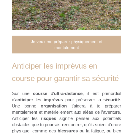
Je veux me préparer physiquement et
mentalement
Anticiper les imprévus en
course pour garantir sa sécurité
Sur une
course
d'
ultra-distance
, il est primordial
d’
anticiper
les
imprévus
pour préserver ta
sécurité
.
Une bonne
organisation
t’aidera à te préparer
mentalement et matériellement aux aléas de l’aventure.
Anticiper les
risques
signifie penser aux potentiels
obstacles que tu pourrais rencontrer, qu’ils soient d’ordre
physique, comme des
blessures
ou la fatigue, ou bien