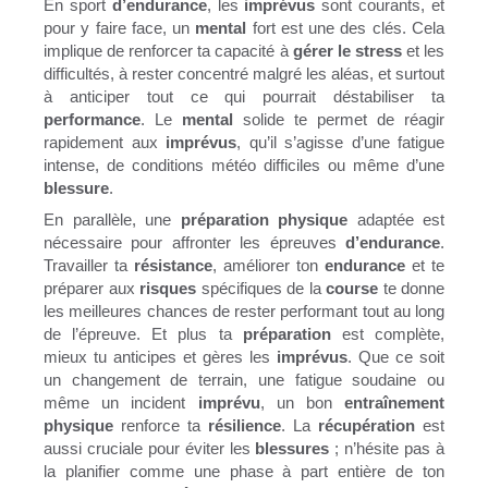
En sport
d’endurance
, les
imprévus
sont courants, et
pour y faire face, un
mental
fort est une des clés. Cela
implique de renforcer ta capacité à
gérer le stress
et les
difficultés, à rester concentré malgré les aléas, et surtout
à anticiper tout ce qui pourrait déstabiliser ta
performance
. Le
mental
solide te permet de réagir
rapidement aux
imprévus
, qu’il s’agisse d’une fatigue
intense, de conditions météo difficiles ou même d’une
blessure
.
En parallèle, une
préparation physique
adaptée est
nécessaire pour affronter les épreuves
d’endurance
.
Travailler ta
résistance
, améliorer ton
endurance
et te
préparer aux
risques
spécifiques de la
course
te donne
les meilleures chances de rester performant tout au long
de l’épreuve. Et plus ta
préparation
est complète,
mieux tu anticipes et gères les
imprévus
. Que ce soit
un changement de terrain, une fatigue soudaine ou
même un incident
imprévu
, un bon
entraînement
physique
renforce ta
résilience
. La
récupération
est
aussi cruciale pour éviter les
blessures
; n’hésite pas à
la planifier comme une phase à part entière de ton