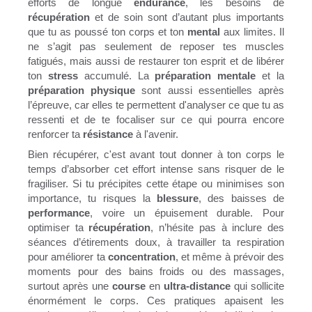
efforts de longue
endurance
, les besoins de
récupération
et de soin sont d’autant plus importants
que tu as poussé ton corps et ton
mental
aux limites. Il
ne s’agit pas seulement de reposer tes muscles
fatigués, mais aussi de restaurer ton esprit et de libérer
ton
stress
accumulé. La
préparation mentale
et la
préparation physique
sont aussi essentielles après
l’épreuve, car elles te permettent d'analyser ce que tu as
ressenti et de te focaliser sur ce qui pourra encore
renforcer ta
résistance
à l'avenir.
Bien récupérer, c'est avant tout donner à ton corps le
temps d’absorber cet effort intense sans risquer de le
fragiliser. Si tu précipites cette étape ou minimises son
importance, tu risques la
blessure
, des baisses de
performance
, voire un épuisement durable. Pour
optimiser ta
récupération
, n’hésite pas à inclure des
séances d’étirements doux, à travailler ta respiration
pour améliorer ta
concentration
, et même à prévoir des
moments pour des bains froids ou des massages,
surtout après une
course
en
ultra-distance
qui sollicite
énormément le corps. Ces pratiques apaisent les