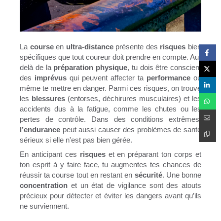
La
course
en
ultra-distance
présente des
risques
bien
spécifiques que tout coureur doit prendre en compte. Au-
delà de la
préparation physique
, tu dois être conscient
des
imprévus
qui peuvent affecter ta
performance
ou
même te mettre en danger. Parmi ces risques, on trouve
les
blessures
(entorses, déchirures musculaires) et les
accidents dus à la fatigue, comme les chutes ou les
pertes de contrôle. Dans des conditions extrêmes,
l’endurance
peut aussi causer des problèmes de santé
sérieux si elle n'est pas bien gérée.
En anticipant ces
risques
et en préparant ton corps et
ton esprit à y faire face, tu augmentes tes chances de
réussir ta course tout en restant en
sécurité
. Une bonne
concentration
et un état de vigilance sont des atouts
précieux pour détecter et éviter les dangers avant qu’ils
ne surviennent.