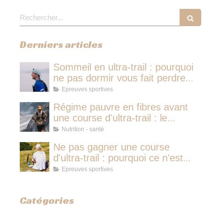
Rechercher
Derniers articles
Sommeil en ultra-trail : pourquoi
ne pas dormir vous fait perdre
plus de temps qu'une micro-
Epreuves sportives
sieste
Régime pauvre en fibres avant
une course d'ultra-trail : le
protocole nutritionnel des
Nutrition - santé
champions
Ne pas gagner une course
d'ultra-trail : pourquoi ce n'est
jamais avoir couru pour rien
Epreuves sportives
Catégories