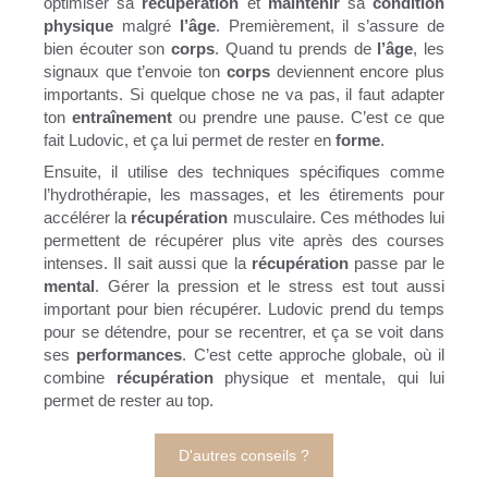
optimiser sa
récupération
et
maintenir
sa
condition
physique
malgré
l’âge
. Premièrement, il s’assure de
bien écouter son
corps
. Quand tu prends de
l’âge
, les
signaux que t’envoie ton
corps
deviennent encore plus
importants. Si quelque chose ne va pas, il faut adapter
ton
entraînement
ou prendre une pause. C’est ce que
fait Ludovic, et ça lui permet de rester en
forme
.
Ensuite, il utilise des techniques spécifiques comme
l’hydrothérapie, les massages, et les étirements pour
accélérer la
récupération
musculaire. Ces méthodes lui
permettent de récupérer plus vite après des courses
intenses. Il sait aussi que la
récupération
passe par le
mental
. Gérer la pression et le stress est tout aussi
important pour bien récupérer. Ludovic prend du temps
pour se détendre, pour se recentrer, et ça se voit dans
ses
performances
. C’est cette approche globale, où il
combine
récupération
physique et mentale, qui lui
permet de rester au top.
D'autres conseils ?