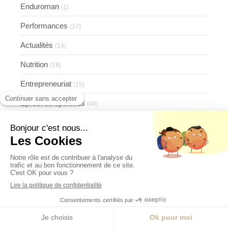
Enduroman
(1)
Performances
(37)
Actualités
(14)
Nutrition
(18)
Entrepreneuriat
(15)
Epreuves sportives
(40)
Conférences
(9)
Coaching
(34)
Nutrition - santé
(18)