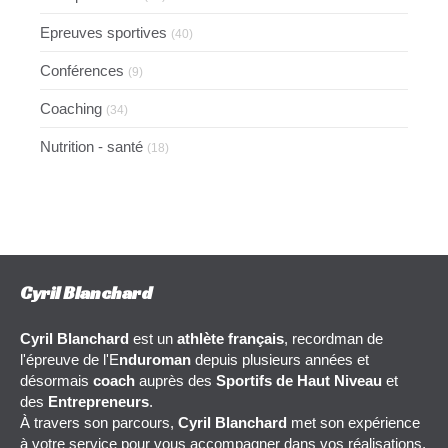
Epreuves sportives
(40)
Conférences
(9)
Coaching
(34)
Nutrition - santé
(18)
Cyril Blanchard
Cyril Blanchard
est un
athlète français
, recordman de
l'épreuve de l'E
nduroman
depuis plusieurs années et
désormais
coach
auprès des
Sportifs de Haut Niveau
et
des
Entrepreneurs
.
À travers son parcours,
Cyril Blanchard
met son expérience
à votre service pour vous accompagner dans vos réalisations,