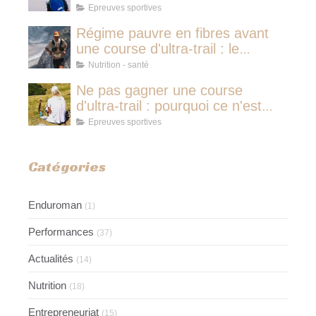
plus de temps qu'une micro-
Epreuves sportives
sieste
Régime pauvre en fibres avant
une course d'ultra-trail : le
protocole nutritionnel des
Nutrition - santé
champions
Ne pas gagner une course
d'ultra-trail : pourquoi ce n'est
jamais avoir couru pour rien
Epreuves sportives
Catégories
Enduroman
(1)
Performances
(37)
Actualités
(14)
Nutrition
(18)
Entrepreneuriat
(15)