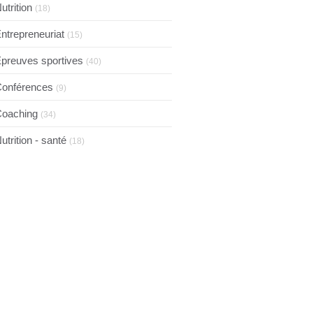
utrition
(18)
ntrepreneuriat
(15)
preuves sportives
(40)
onférences
(9)
oaching
(34)
utrition - santé
(18)