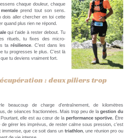
ressens chaque douleur, chaque
 mentale
prend tout son sens.
dois aller chercher en toi cette
r quand plus rien ne répond.
tale
qui t’aide à rester debout. Tu
es rituels, tu fixes des micro-
uis ta
résilience
. C’est dans les
e tu progresses le plus. C’est là
à que tu deviens vraiment fort.
écupération : deux piliers trop
le beaucoup de charge d’entraînement, de kilomètres
us, de séances fractionnées. Mais trop peu de la
gestion du
 Pourtant, elle est au cœur de la
performance sportive.
Être
 de gérer les imprévus, de rester calme sous pression, c’est
t immense, que ce soit dans un
triathlon
, une réunion pro ou
nt de vie intense.