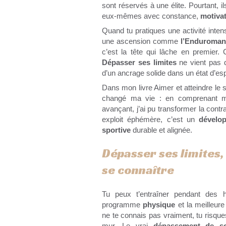
sont réservés à une élite. Pourtant, i
eux-mêmes avec constance,
motiva
Quand tu pratiques une activité inte
une ascension comme
l’Enduroma
c’est la tête qui lâche en premier.
Dépasser ses limites
ne vient pas d
d’un ancrage solide dans un état d’espri
Dans mon livre Aimer et atteindre l
changé ma vie : en comprenant m
avançant, j’ai pu transformer la cont
exploit éphémère, c’est un
dévelo
sportive
durable et alignée.
Dépasser ses limites,
se connaître
Tu peux t’entraîner pendant des h
programme
physique
et la meilleure
ne te connais pas vraiment, tu risque
mur. Le vrai
dépassement de 