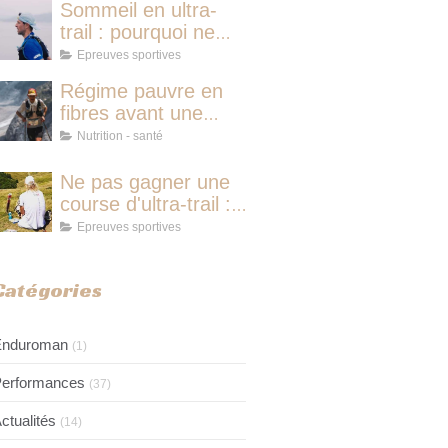
Sommeil en ultra-
trail : pourquoi ne
pas dormir vous fait
Epreuves sportives
perdre plus de
Régime pauvre en
temps qu'une micro-
fibres avant une
sieste
course d'ultra-trail :
Nutrition - santé
le protocole
nutritionnel des
Ne pas gagner une
champions
course d'ultra-trail :
pourquoi ce n'est
Epreuves sportives
jamais avoir couru
pour rien
Catégories
Enduroman
(1)
erformances
(37)
ctualités
(14)