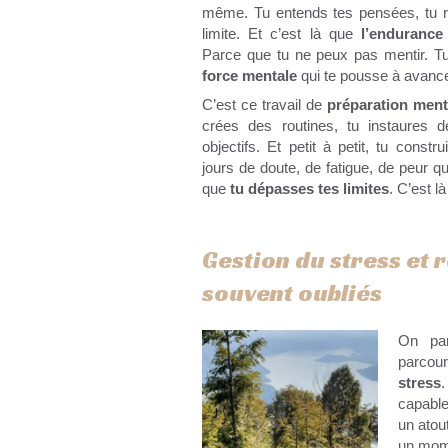
même. Tu entends tes pensées, tu 
limite. Et c’est là que
l’endurance
Parce que tu ne peux pas mentir. Tu 
force mentale
qui te pousse à avance
C’est ce travail de
préparation men
crées des routines, tu instaures d
objectifs. Et petit à petit, tu constr
jours de doute, de fatigue, de peur qu
que
tu dépasses tes limites
. C’est l
Gestion du stress et r
souvent oubliés
On par
parcour
stress
.
capable
un atou
un mome