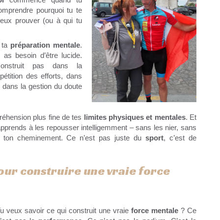
comprendre pourquoi tu te
veux prouver (ou à qui tu
e ta
préparation mentale
.
u as besoin d’être lucide.
struit pas dans la
pétition des efforts, dans
dans la gestion du doute
éhension plus fine de tes
limites physiques et mentales
. Et
apprends à les repousser intelligemment – sans les nier, sans
ns ton cheminement. Ce n’est pas juste du
sport
, c’est de
pour construire une vraie force
u veux savoir ce qui construit une vraie
force mentale
? Ce