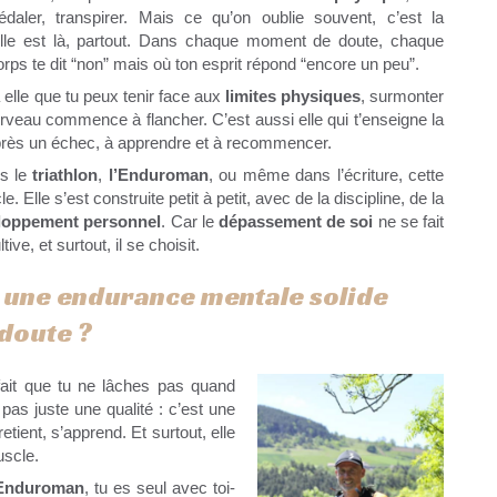
daler, transpirer. Mais ce qu’on oublie souvent, c’est la
 elle est là, partout. Dans chaque moment de doute, chaque
 corps te dit “non” mais où ton esprit répond “encore un peu”.
à elle que tu peux tenir face aux
limites physiques
, surmonter
erveau commence à flancher. C’est aussi elle qui t’enseigne la
 après un échec, à apprendre et à recommencer.
ns le
triathlon
,
l’Enduroman
, ou même dans l’écriture, cette
. Elle s’est construite petit à petit, avec de la discipline, de la
loppement personnel
. Car le
dépassement de soi
ne se fait
ive, et surtout, il se choisit.
une endurance mentale solide
doute ?
 fait que tu ne lâches pas quand
 pas juste une qualité : c’est une
tient, s’apprend. Et surtout, elle
scle.
’Enduroman
, tu es seul avec toi-