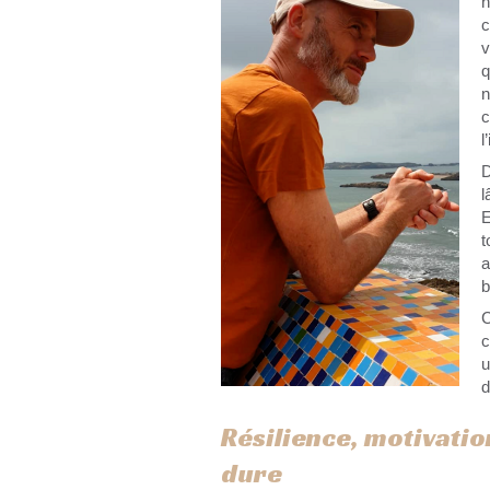
n
c
v
q
n
c
l
D
l
E
t
a
b
C
c
u
d
Résilience, motivation
dure