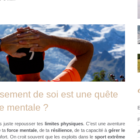
sement de soi est une quête
e mentale ?
P
as juste repousser tes
limites physiques
. C’est une aventure
e ta
force mentale
, de ta
résilience
, de ta capacité à
gérer le
A
nfort. On croit souvent que les exploits dans le
sport extrême