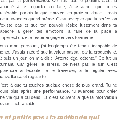
’est pas la
performance
. Ce n’est pas le podium. C’est la
apacité à te regarder en face, à assumer que tu es
ulnérable, parfois fatigué, souvent en proie au doute – mais
ue tu avances quand même. C’est accepter que la perfection
’existe pas et que ton pouvoir réside justement dans ta
apacité à gérer tes émotions, à faire de la place à
’imperfection, et à rester engagé envers toi-même.
ans mon parcours, j’ai longtemps été tendu, incapable de
âcher. J’avais intégré que la valeur passait par la productivité.
t puis un jour, on m’a dit : “Attente égal détente.” Ce fut un
ournant. Car
gérer le stress
, ce n’est pas le fuir. C’est
pprendre à l’écouter, à le traverser, à le réguler avec
ienveillance et régularité.
’est là que tu touches quelque chose de plus grand. Tu ne
ours plus après une
performance
, tu avances pour créer
ne vie qui a du sens. Et c’est souvent là que ta
motivation
evient inébranlable.
 et petits pas : la méthode qui