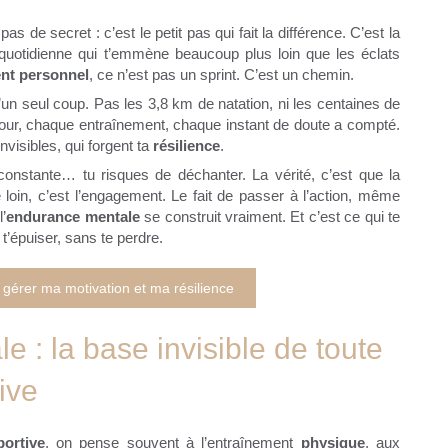
as de secret : c’est le petit pas qui fait la différence. C’est la
 quotidienne qui t’emmène beaucoup plus loin que les éclats
nt personnel
, ce n’est pas un sprint. C’est un chemin.
t d’un seul coup. Pas les 3,8 km de natation, ni les centaines de
jour, chaque entraînement, chaque instant de doute a compté.
nvisibles, qui forgent ta
résilience
.
constante… tu risques de déchanter. La vérité, c’est que la
 loin, c’est l’engagement. Le fait de passer à l’action, même
’
endurance mentale
se construit vraiment. Et c’est ce qui te
t’épuiser, sans te perdre.
gérer ma motivation et ma résilience
e : la base invisible de toute
ive
ortive
, on pense souvent à l’entraînement
physique
, aux