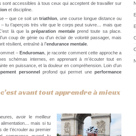
ls sont accessibles à tous ceux qui acceptent de travailler sur
N
tion
et discipline.
E
nse – que ce soit un
triathlon
, une course longue distance ou
n
– tu t’aperçois très vite que le corps peut suivre… mais que
E
 C’est là que la
préparation mentale
prend toute sa place.
’un coup de génie ou d’un éclair de volonté passager, mais
C
t résilient, entraîné à l
’endurance mentale
.
C
e sommet –
Enduroman
, je raconte comment cette approche a
es schémas internes, en apprenant à m’écouter tout en
N
rainte en puissance, et la douleur en compréhension. Loin d’un
ppement personnel
profond qui permet une
performance
 c’est avant tout apprendre à mieux
eures, avoir le meilleur
 alimentation… mais si tu
s de t’écrouler au premier
soi
commence quand tu