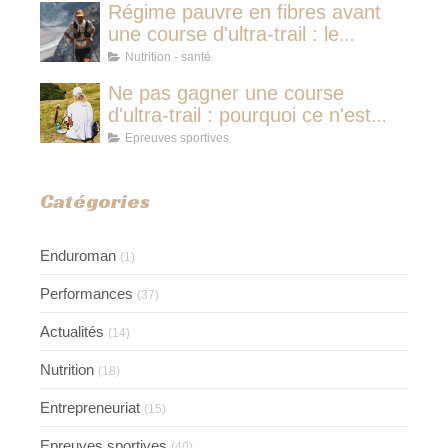
Régime pauvre en fibres avant
une course d'ultra-trail : le
protocole nutritionnel des
Nutrition - santé
champions
Ne pas gagner une course
d'ultra-trail : pourquoi ce n'est
jamais avoir couru pour rien
Epreuves sportives
Catégories
Enduroman
(1)
Performances
(37)
Actualités
(14)
Nutrition
(18)
Entrepreneuriat
(15)
Epreuves sportives
(40)