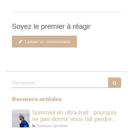
Soyez le premier à réagir
Laisser un commentaire
Rechercher
Derniers articles
Sommeil en ultra-trail : pourquoi
ne pas dormir vous fait perdre
plus de temps qu'une micro-
Epreuves sportives
sieste