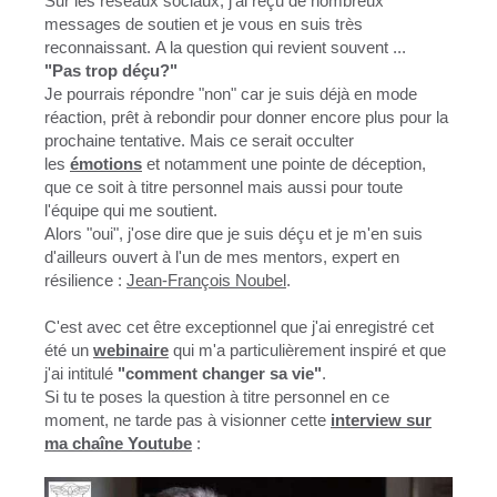
Sur les réseaux sociaux, j'ai reçu de nombreux
messages de soutien et je vous en suis très
reconnaissant. A la question qui revient souvent ...
"Pas trop déçu?"
Je pourrais répondre "non" car je suis déjà en mode
réaction, prêt à rebondir pour donner encore plus pour la
prochaine tentative. Mais ce serait occulter
les
émotions
et notamment une pointe de déception,
que ce soit à titre personnel mais aussi pour toute
l'équipe qui me soutient.
Alors "oui", j'ose dire que je suis déçu et je m'en suis
d'ailleurs ouvert à l'un de mes mentors, expert en
résilience :
Jean-François Noubel
.
C'est avec cet être exceptionnel que j'ai enregistré cet
été un
webinaire
qui m'a particulièrement inspiré et que
j'ai intitulé
"
comment changer sa vie
"
.
Si tu te poses la question à titre personnel en ce
moment, ne tarde pas à visionner cette
interview sur
ma chaîne Youtube
: