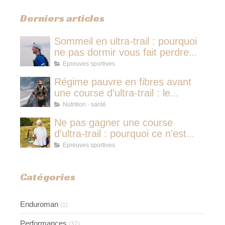
Derniers articles
Sommeil en ultra-trail : pourquoi
ne pas dormir vous fait perdre
plus de temps qu'une micro-
Epreuves sportives
sieste
Régime pauvre en fibres avant
une course d'ultra-trail : le
protocole nutritionnel des
Nutrition - santé
champions
Ne pas gagner une course
d'ultra-trail : pourquoi ce n'est
jamais avoir couru pour rien
Epreuves sportives
Catégories
Enduroman
(1)
Performances
(37)