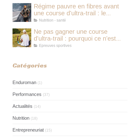
sieste
Régime pauvre en fibres avant
une course d'ultra-trail : le
protocole nutritionnel des
Nutrition - santé
champions
Ne pas gagner une course
d'ultra-trail : pourquoi ce n'est
jamais avoir couru pour rien
Epreuves sportives
Catégories
Enduroman
(1)
Performances
(37)
Actualités
(14)
Nutrition
(18)
Entrepreneuriat
(15)