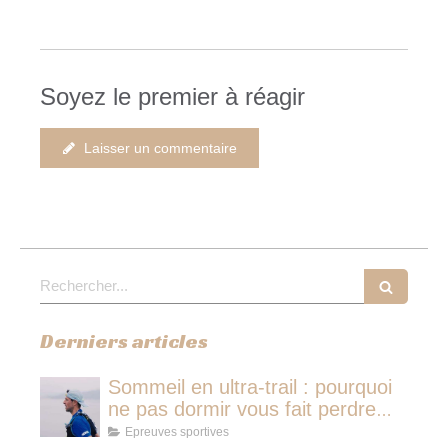
Soyez le premier à réagir
Laisser un commentaire
Rechercher
Derniers articles
Sommeil en ultra-trail : pourquoi
ne pas dormir vous fait perdre
plus de temps qu'une micro-
Epreuves sportives