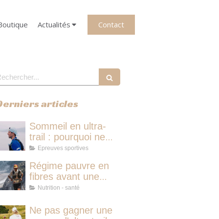
Contact
Boutique
Actualités
echercher
Derniers articles
Sommeil en ultra-
trail : pourquoi ne
pas dormir vous fait
Epreuves sportives
perdre plus de
Régime pauvre en
temps qu'une micro-
fibres avant une
sieste
course d'ultra-trail :
Nutrition - santé
le protocole
nutritionnel des
Ne pas gagner une