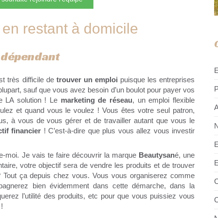
en restant à domicile
indépendant
st très difficile de
trouver un emploi
puisque les entreprises
P
plupart, sauf que vous avez besoin d’un boulot pour payer vos
te LA solution ! Le
marketing de réseau
, un emploi flexible
A
ulez et quand vous le voulez ! Vous êtes votre seul patron,
s, à vous de vous gérer et de travailler autant que vous le
N
tif financier
! C’est-à-dire que plus vous allez vous investir
E
e-moi. Je vais te faire découvrir la marque
Beautysan
é, une
E
aire, votre objectif sera de vendre les produits et de trouver
n ? Tout ça depuis chez vous. Vous vous organiserez comme
C
pagnerez bien évidemment dans cette démarche, dans la
querez l’utilité des produits, etc pour que vous puissiez vous
C
!