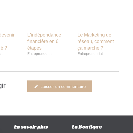
evenir
L'indépendance
Le Marketing de
financière en 6
réseau, comment
é ?
étapes
ça marche ?
at
Entrepreneuriat
Entrepreneuriat
ir
Laisser un commentaire
En savoir plus
La Boutique