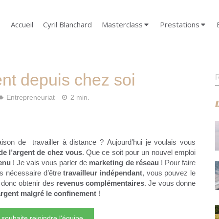
Accueil
Cyril Blanchard
Masterclass
Prestations
R
ent depuis chez soi
Entrepreneuriat
2 min.
son de travailler à distance ? Aujourd’hui je voulais vous
de l’argent de chez vous
. Que ce soit pour un nouvel emploi
enu
! Je vais vous parler de
marketing de réseau
! Pour faire
as nécessaire d’être
travailleur indépendant
, vous pouvez le
t donc obtenir des
revenus complémentaires
. Je vous donne
argent malgré le confinement
!
 souhaite rejoindre l'équipe