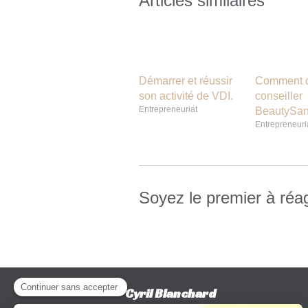
Articles similaires
Démarrer et réussir
Comment d
son activité de VDI.
conseiller
Entrepreneuriat
BeautySan
Entrepreneuri
Soyez le premier à réag
Cyril Blanchard