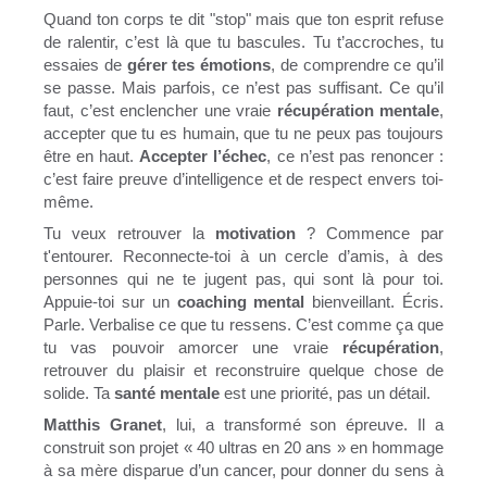
Quand ton corps te dit "stop" mais que ton esprit refuse
de ralentir, c’est là que tu bascules. Tu t’accroches, tu
essaies de
gérer tes émotions
, de comprendre ce qu’il
se passe. Mais parfois, ce n’est pas suffisant. Ce qu’il
faut, c’est enclencher une vraie
récupération mentale
,
accepter que tu es humain, que tu ne peux pas toujours
être en haut.
Accepter l’échec
, ce n’est pas renoncer :
c’est faire preuve d’intelligence et de respect envers toi-
même.
Tu veux retrouver la
motivation
? Commence par
t'entourer. Reconnecte-toi à un cercle d’amis, à des
personnes qui ne te jugent pas, qui sont là pour toi.
Appuie-toi sur un
coaching mental
bienveillant. Écris.
Parle. Verbalise ce que tu ressens. C’est comme ça que
tu vas pouvoir amorcer une vraie
récupération
,
retrouver du plaisir et reconstruire quelque chose de
solide. Ta
santé mentale
est une priorité, pas un détail.
Matthis Granet
, lui, a transformé son épreuve. Il a
construit son projet « 40 ultras en 20 ans » en hommage
à sa mère disparue d’un cancer, pour donner du sens à