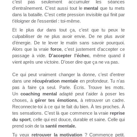
c’est pas seulement accumuler les séances
d’entraînement. C’est aussi tout le
mental
que tu mets
dans la bataille. C’est cette pression invisible qui finit par
t’éloigner de l’essentiel : toi-même.
Et le plus dur dans tout ça, c’est que tu peux te
culpabiliser de ne plus avoir envie. De ne plus avoir
d’énergie. De te lever le matin sans savoir pourquoi.
Alors que la vraie
force
, c’est justement d’accepter ce
passage à vide.
D’accepter l’échec
, même quand il
vient après une victoire. D’oser dire que ça ne va pas.
Ce qui peut vraiment changer la donne, c’est d’entrer
dans une
récupération mentale
en profondeur. Tu n’as
pas à faire ça seul. Parle. Écris. Trouve les mots.
Un
coaching mental
adapté peut t’aider à poser les
choses, à
gérer tes émotions
, à retrouver un cadre.
Reconnecte-toi à ce qui te fait du bien. À tes proches. À
tes sensations. C’est là que commence la vraie
reprise
du sport
, celle qui est douce, durable et saine. Celle qui
prend soin de ta
santé mentale.
Tu veux
retrouver la motivation
? Commence petit.