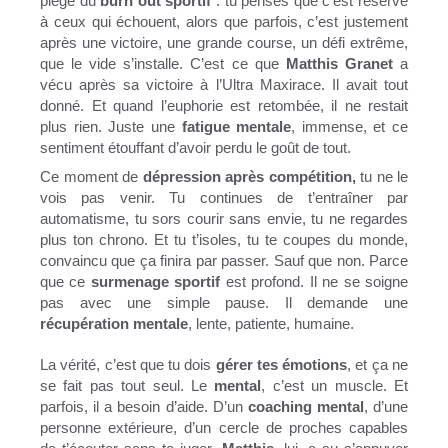
piège du
burn out sportif
: tu penses que c’est réservé
à ceux qui échouent, alors que parfois, c’est justement
après une victoire, une grande course, un défi extrême,
que le vide s’installe. C’est ce que
Matthis Granet
a
vécu après sa victoire à l’Ultra Maxirace. Il avait tout
donné. Et quand l’euphorie est retombée, il ne restait
plus rien. Juste une
fatigue mentale
, immense, et ce
sentiment étouffant d’avoir perdu le goût de tout.
Ce moment de
dépression après compétition,
tu ne le
vois pas venir. Tu continues de t’entraîner par
automatisme, tu sors courir sans envie, tu ne regardes
plus ton chrono. Et tu t’isoles, tu te coupes du monde,
convaincu que ça finira par passer. Sauf que non. Parce
que ce
surmenage sportif
est profond. Il ne se soigne
pas avec une simple pause. Il demande une
récupération mentale
, lente, patiente, humaine.
La vérité, c’est que tu dois
gérer tes émotions
, et ça ne
se fait pas tout seul. Le
mental
, c’est un muscle. Et
parfois, il a besoin d’aide. D’un
coaching mental
, d’une
personne extérieure, d’un cercle de proches capables