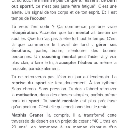
Et surtout, ne minimise pas ce que tu ressens. Le
burn
out sportif,
ce n’est pas juste “être fatigué”. C’est une
alerte. Un signal de ton corps et de ton esprit. Et il est
temps de l’écouter.
Tu veux t’en sortir ? Ça commence par une vraie
récupération
. Accepter que ton
mental
ait besoin de
souffler. Que tu n’as pas à être fort tout le temps. C’est
là que commence le travail de fond :
gérer ses
émotions
, parler, écrire, s’entourer des bonnes
personnes. Un
coaching mental
peut t’aider à y voir
plus clair, à faire le tri, à
accepter l’échec
ou même la
réussite, paradoxalement.
Tu ne retrouveras pas l’élan du jour au lendemain. La
reprise du sport
se fera doucement. À ton rythme.
Sans chrono. Sans pression. Tu dois d’abord retrouver
la
motivation
, dans des choses simples, parfois même
hors du
sport
. Ta
santé mentale
est plus précieuse
qu’un podium. C’est elle qui conditionne tout le reste.
Matthis Granet
l’a compris. Il a transformé cette
traversée du désert en un projet de cœur : “40 Ultras en
20 ans”, en hommage à sa maman disparue d’un