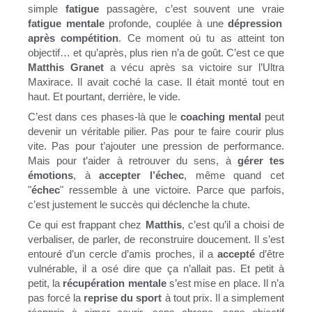
simple
fatigue
passagère, c’est souvent une vraie
fatigue mentale
profonde, couplée à une
dépression
après compétition
. Ce moment où tu as atteint ton
objectif… et qu’après, plus rien n’a de goût. C’est ce que
Matthis Granet
a vécu après sa victoire sur l’Ultra
Maxirace. Il avait coché la case. Il était monté tout en
haut. Et pourtant, derrière, le vide.
C’est dans ces phases-là que le
coaching mental
peut
devenir un véritable pilier. Pas pour te faire courir plus
vite. Pas pour t’ajouter une pression de performance.
Mais pour t’aider à retrouver du sens, à
gérer tes
émotions
, à
accepter l’échec
, même quand cet
"
échec
" ressemble à une victoire. Parce que parfois,
c’est justement le succès qui déclenche la chute.
Ce qui est frappant chez
Matthis
, c’est qu’il a choisi de
verbaliser, de parler, de reconstruire doucement. Il s’est
entouré d’un cercle d’amis proches, il a
accepté
d’être
vulnérable, il a osé dire que ça n’allait pas. Et petit à
petit, la
récupération mentale
s’est mise en place. Il n’a
pas forcé la
reprise du sport
à tout prix. Il a simplement