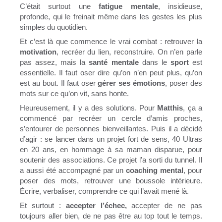
C’était surtout une
fatigue mentale
, insidieuse,
profonde, qui le freinait même dans les gestes les plus
simples du quotidien.
Et c’est là que commence le vrai combat : retrouver la
motivation
, recréer du lien, reconstruire. On n’en parle
pas assez, mais la
santé mentale
dans le
sport
est
essentielle. Il faut oser dire qu’on n’en peut plus, qu’on
est au bout. Il faut oser
gérer ses émotions
, poser des
mots sur ce qu’on vit, sans honte.
Heureusement, il y a des solutions. Pour
Matthis
, ça a
commencé par recréer un cercle d’amis proches,
s’entourer de personnes bienveillantes. Puis il a décidé
d’agir : se lancer dans un projet fort de sens, 40 Ultras
en 20 ans, en hommage à sa maman disparue, pour
soutenir des associations. Ce projet l’a sorti du tunnel. Il
a aussi été accompagné par un
coaching mental
, pour
poser des mots, retrouver une boussole intérieure.
Écrire, verbaliser, comprendre ce qui l’avait mené là.
Et surtout :
accepter l’échec,
accepter de ne pas
toujours aller bien, de ne pas être au top tout le temps.