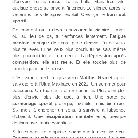
d’arrivée. Tu as réussi. Tu as brillé. Mais très vite,
quelque chose se brise à l’intérieur. Le silence après le
vacarme. Le vide après l’exploit. C’est ça, le
burn out
sportif.
Ce moment où tu devrais savourer ta victoire… mais
où, au lieu de ça, tu t’enfonces lentement.
Fatigue
mentale
, manque de sens, perte d’envie. Tu ne veux
plus te lever, tu ne veux plus courir, tu ne sais même
plus pourquoi tu as commencé. La
dépression après
compétition
, elle est réelle. Et elle touche plus de
monde qu’on ne le pense.
C’est exactement ce qu’a vécu
Matthis Granet
après
sa victoire à l’Ultra Maxirace en 2021. Un sommet pour
beaucoup. Un tournant sombre pour lui. Plus d’emploi,
plus d’envie, plus de goût à rien. Une sorte de
surmenage sportif
prolongé, invisible, mais bien réel.
Six mois à chercher un sens, à survivre à l’absence
d’objectif. Une
récupération mentale
lente, presque
douloureuse, mais essentielle.
Si tu es dans cette spirale, sache que tu n’es pas seul.