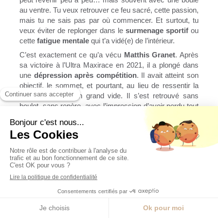
au ventre. Tu veux retrouver ce feu sacré, cette passion,
mais tu ne sais pas par où commencer. Et surtout, tu
veux éviter de replonger dans le
surmenage sportif
ou
cette
fatigue mentale
qui t’a vidé(e) de l’intérieur.
C’est exactement ce qu’a vécu
Matthis Granet
. Après
sa victoire à l’Ultra Maxirace en 2021, il a plongé dans
une
dépression après compétition
. Il avait atteint son
objectif, le sommet, et pourtant, au lieu de ressentir la
fierté, il a senti un grand vide. Il s’est retrouvé sans
boulot, sans repère, avec l’impression d’avoir perdu tout
le sens de ce qu’il faisait. C’est ce qu’on appelle un vrai
burn out sportif
, quand ton corps dit stop… mais
surtout ton
mental
.
Et c’est là que commence le vrai boulot : la
récupération mentale.
Pas celle qui te dit de dormir trois jours et ça ira mieux.
Non, celle qui t’invite à
gérer tes émotions,
à
accepter
l’échec
, à comprendre que le problème n’est pas que tu
as trop donné, mais que tu as oublié pourquoi tu
donnais.