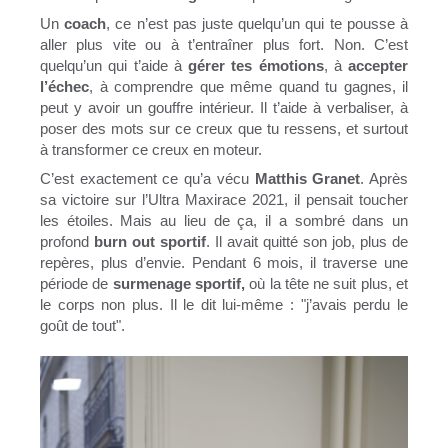
Un
coach
, ce n’est pas juste quelqu’un qui te pousse à
aller plus vite ou à t’entraîner plus fort. Non. C’est
quelqu’un qui t’aide à
gérer tes émotions
, à
accepter
l’échec
, à comprendre que même quand tu gagnes, il
peut y avoir un gouffre intérieur. Il t’aide à verbaliser, à
poser des mots sur ce creux que tu ressens, et surtout
à transformer ce creux en moteur.
C’est exactement ce qu’a vécu
Matthis Granet
. Après
sa victoire sur l’Ultra Maxirace 2021, il pensait toucher
les étoiles. Mais au lieu de ça, il a sombré dans un
profond
burn out sportif
. Il avait quitté son job, plus de
repères, plus d’envie. Pendant 6 mois, il traverse une
période de
surmenage sportif,
où la tête ne suit plus, et
le corps non plus. Il le dit lui-même : "j’avais perdu le
goût de tout".