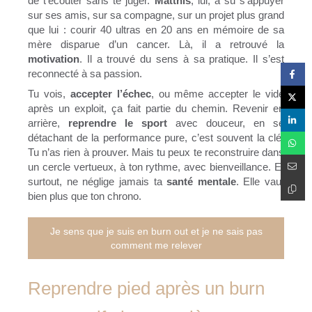
de t’écouter sans te juger.
Matthis
, lui, a su s’appuyer
sur ses amis, sur sa compagne, sur un projet plus grand
que lui : courir 40 ultras en 20 ans en mémoire de sa
mère disparue d’un cancer. Là, il a retrouvé la
motivation
. Il a trouvé du sens à sa pratique. Il s’est
reconnecté à sa passion.
Tu vois,
accepter l’échec
, ou même accepter le vide
après un exploit, ça fait partie du chemin. Revenir en
arrière,
reprendre le sport
avec douceur, en se
détachant de la performance pure, c’est souvent la clé.
Tu n’as rien à prouver. Mais tu peux te reconstruire dans
un cercle vertueux, à ton rythme, avec bienveillance. Et
surtout, ne néglige jamais ta
santé mentale
. Elle vaut
bien plus que ton chrono.
Je sens que je suis en burn out et je ne sais pas
comment me relever
Reprendre pied après un burn