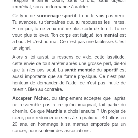
réappris à aimer courir, sans chrono, sans objectif
immédiat, sans performance à valider.
Ce type de
surmenage sportif,
tu ne le vois pas venir.
Tu avances, tu t’entraînes dur, tu repousses les limites.
Et un jour, tu ne veux même plus sortir de ton lit. Tu ne
veux plus te lever. Ton corps est fatigué, ton
mental
est
à bout. Et c’est normal. Ce n’est pas une faiblesse. C’est
un signal.
Alors si toi aussi, tu ressens ce vide, cette lassitude,
cette envie de tout arrêter après une grosse perf, dis-toi
que tu n’es pas seul. La
santé mentale
du
sportif
est
aussi importante que sa forme physique. Ce n’est pas
honteux de demander de l’aide, ce n’est pas inutile de
ralentir. Bien au contraire.
Accepter l’échec
, ou simplement accepter que l’après
ne ressemble pas à ce qu’on imaginait, fait partie du
chemin. Ce que
Matthis
a choisi ensuite ? Un projet de
cœur, pour redonner du sens à sa pratique : 40 ultras en
20 ans, en hommage à sa maman emportée par un
cancer, pour soutenir des associations.