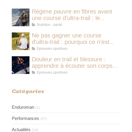
Régime pauvre en fibres avant
une course d'ultra-trail : le
protocole nutritionnel des
Nutrition - santé
champions
Ne pas gagner une course
d'ultra-trail : pourquoi ce n'est
jamais avoir couru pour rien
Epreuves sportives
Douleur en trail et blessure :
apprendre à écouter son corps
pour ne pas perdre son identité
Epreuves sportives
d'athlète
Catégories
Enduroman
(1)
Performances
(37)
Actualités
(14)