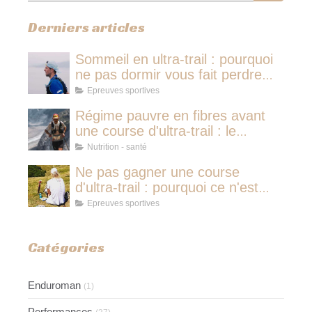
Derniers articles
Sommeil en ultra-trail : pourquoi
ne pas dormir vous fait perdre
plus de temps qu'une micro-
Epreuves sportives
sieste
Régime pauvre en fibres avant
une course d'ultra-trail : le
protocole nutritionnel des
Nutrition - santé
champions
Ne pas gagner une course
d'ultra-trail : pourquoi ce n'est
jamais avoir couru pour rien
Epreuves sportives
Catégories
Enduroman
(1)
Performances