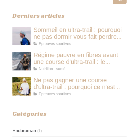
Derniers articles
Sommeil en ultra-trail : pourquoi
ne pas dormir vous fait perdre
plus de temps qu'une micro-
Epreuves sportives
sieste
Régime pauvre en fibres avant
une course d'ultra-trail : le
protocole nutritionnel des
Nutrition - santé
champions
Ne pas gagner une course
d'ultra-trail : pourquoi ce n'est
jamais avoir couru pour rien
Epreuves sportives
Catégories
Enduroman
(1)