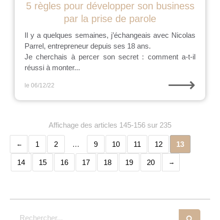
5 règles pour développer son business
par la prise de parole
Il y a quelques semaines, j’échangeais avec Nicolas
Parrel, entrepreneur depuis ses 18 ans.
Je cherchais à percer son secret : comment a-t-il
réussi à monter...
⟶
le 06/12/22
Affichage des articles 145-156 sur 235
1
2
…
9
10
11
12
13
14
15
16
17
18
19
20
Rechercher