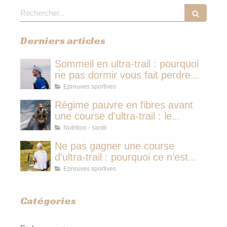
Rechercher
Derniers articles
Sommeil en ultra-trail : pourquoi
ne pas dormir vous fait perdre
plus de temps qu'une micro-
Epreuves sportives
sieste
Régime pauvre en fibres avant
une course d'ultra-trail : le
protocole nutritionnel des
Nutrition - santé
champions
Ne pas gagner une course
d'ultra-trail : pourquoi ce n'est
jamais avoir couru pour rien
Epreuves sportives
Catégories