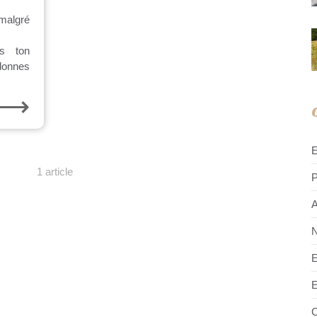
malgré
es ton
donnes
⟶
1 article
P
A
N
E
E
C