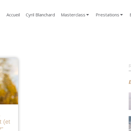
Accueil
Cyril Blanchard
Masterclass
Prestations
R
à
 (et
?"