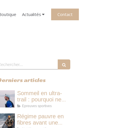
Contact
Boutique
Actualités
echercher
Derniers articles
Sommeil en ultra-
trail : pourquoi ne
pas dormir vous fait
Epreuves sportives
perdre plus de
Régime pauvre en
temps qu'une micro-
fibres avant une
sieste