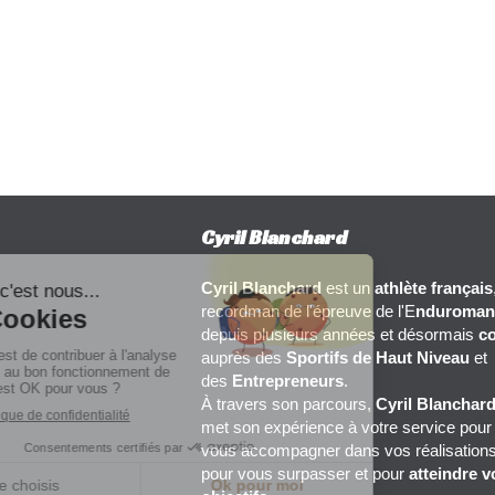
Cyril Blanchard
Cyril Blanchard
est un
athlète français
recordman de l'épreuve de l'E
nduroman
depuis plusieurs années et désormais
c
auprès des
Sportifs de Haut Niveau
et
des
Entrepreneurs
.
À travers son parcours,
Cyril Blanchar
met son expérience à votre service pour
vous accompagner dans vos réalisations
pour vous surpasser et pour
atteindre v