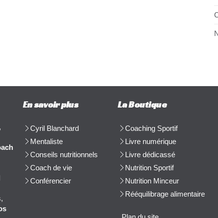
C
N
En savoir plus
La Boutique
,
Cyril Blanchard
Coaching Sportif
Mentaliste
Livre numérique
oach
Conseils nutritionnels
Livre dédicassé
Coach de vie
Nutrition Sportif
d
Conférencier
Nutrition Minceur
Rééquilibrage alimentaire
,
os
Plan du site