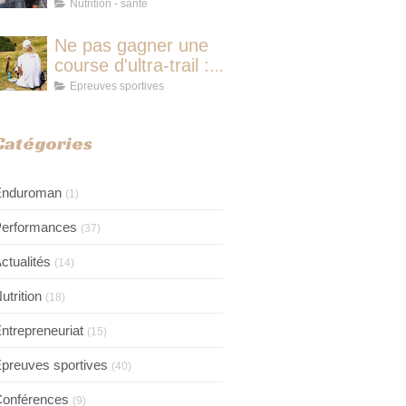
course d'ultra-trail :
Nutrition - santé
le protocole
nutritionnel des
Ne pas gagner une
champions
course d'ultra-trail :
pourquoi ce n'est
Epreuves sportives
jamais avoir couru
pour rien
Catégories
Enduroman
(1)
erformances
(37)
ctualités
(14)
utrition
(18)
ntrepreneuriat
(15)
preuves sportives
(40)
onférences
(9)