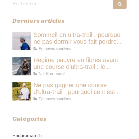
Rechercher
Derniers articles
Sommeil en ultra-trail : pourquoi
ne pas dormir vous fait perdre
plus de temps qu'une micro-
Epreuves sportives
sieste
Régime pauvre en fibres avant
une course d'ultra-trail : le
protocole nutritionnel des
Nutrition - santé
champions
Ne pas gagner une course
d'ultra-trail : pourquoi ce n'est
jamais avoir couru pour rien
Epreuves sportives
Catégories
Enduroman
(1)