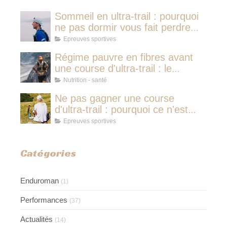
Sommeil en ultra-trail : pourquoi
ne pas dormir vous fait perdre
plus de temps qu'une micro-
Epreuves sportives
sieste
Régime pauvre en fibres avant
une course d'ultra-trail : le
protocole nutritionnel des
Nutrition - santé
champions
Ne pas gagner une course
d'ultra-trail : pourquoi ce n'est
jamais avoir couru pour rien
Epreuves sportives
Catégories
Enduroman
(1)
Performances
(37)
Actualités
(14)