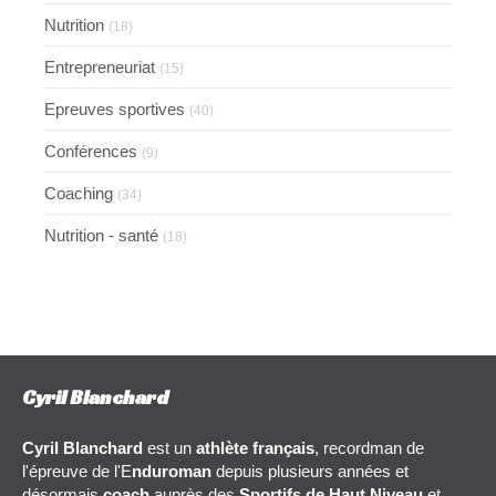
Nutrition
(18)
Entrepreneuriat
(15)
Epreuves sportives
(40)
Conférences
(9)
Coaching
(34)
Nutrition - santé
(18)
Cyril Blanchard
Cyril Blanchard
est un
athlète français
, recordman de
l'épreuve de l'E
nduroman
depuis plusieurs années et
désormais
coach
auprès des
Sportifs de Haut Niveau
et