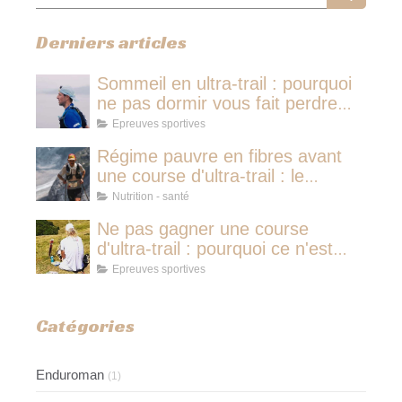
Derniers articles
Sommeil en ultra-trail : pourquoi
ne pas dormir vous fait perdre
plus de temps qu'une micro-
Epreuves sportives
sieste
Régime pauvre en fibres avant
une course d'ultra-trail : le
protocole nutritionnel des
Nutrition - santé
champions
Ne pas gagner une course
d'ultra-trail : pourquoi ce n'est
jamais avoir couru pour rien
Epreuves sportives
Catégories
Enduroman
(1)