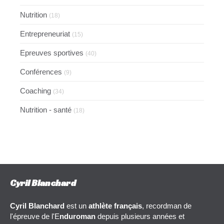
Nutrition
(18)
Entrepreneuriat
(15)
Epreuves sportives
(40)
Conférences
(9)
Coaching
(34)
Nutrition - santé
(18)
Cyril Blanchard
Cyril Blanchard
est un
athlète français
, recordman de
l'épreuve de l'E
nduroman
depuis plusieurs années et