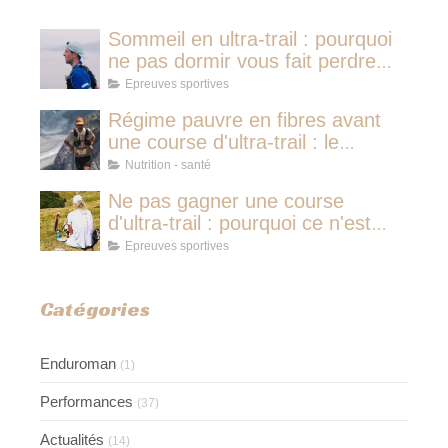
Sommeil en ultra-trail : pourquoi
ne pas dormir vous fait perdre
plus de temps qu'une micro-
Epreuves sportives
sieste
Régime pauvre en fibres avant
une course d'ultra-trail : le
protocole nutritionnel des
Nutrition - santé
champions
Ne pas gagner une course
d'ultra-trail : pourquoi ce n'est
jamais avoir couru pour rien
Epreuves sportives
Catégories
Enduroman
(1)
Performances
(37)
Actualités
(14)