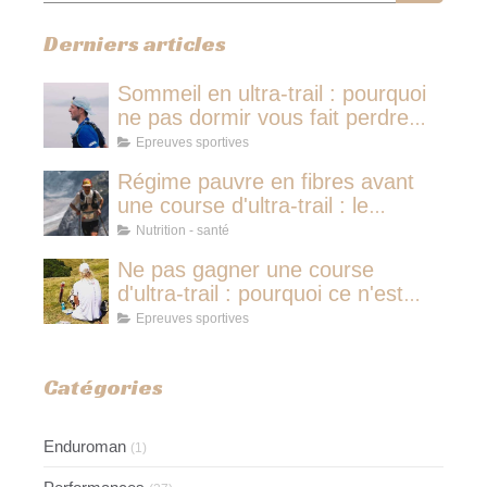
Derniers articles
Sommeil en ultra-trail : pourquoi
ne pas dormir vous fait perdre
plus de temps qu'une micro-
Epreuves sportives
sieste
Régime pauvre en fibres avant
une course d'ultra-trail : le
protocole nutritionnel des
Nutrition - santé
champions
Ne pas gagner une course
d'ultra-trail : pourquoi ce n'est
jamais avoir couru pour rien
Epreuves sportives
Catégories
Enduroman
(1)