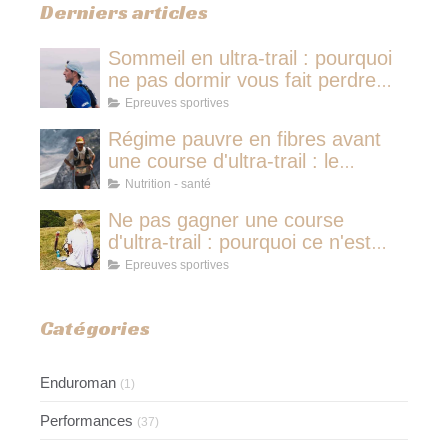
Derniers articles
Sommeil en ultra-trail : pourquoi
ne pas dormir vous fait perdre
plus de temps qu'une micro-
Epreuves sportives
sieste
Régime pauvre en fibres avant
une course d'ultra-trail : le
protocole nutritionnel des
Nutrition - santé
champions
Ne pas gagner une course
d'ultra-trail : pourquoi ce n'est
jamais avoir couru pour rien
Epreuves sportives
Catégories
Enduroman
(1)
Performances
(37)