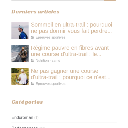
Derniers articles
Sommeil en ultra-trail : pourquoi
ne pas dormir vous fait perdre
plus de temps qu'une micro-
Epreuves sportives
sieste
Régime pauvre en fibres avant
une course d'ultra-trail : le
protocole nutritionnel des
Nutrition - santé
champions
Ne pas gagner une course
d'ultra-trail : pourquoi ce n'est
jamais avoir couru pour rien
Epreuves sportives
Catégories
Enduroman
(1)