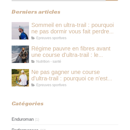
Derniers articles
Sommeil en ultra-trail : pourquoi
ne pas dormir vous fait perdre
plus de temps qu'une micro-
Epreuves sportives
sieste
Régime pauvre en fibres avant
une course d'ultra-trail : le
protocole nutritionnel des
Nutrition - santé
champions
Ne pas gagner une course
d'ultra-trail : pourquoi ce n'est
jamais avoir couru pour rien
Epreuves sportives
Catégories
Enduroman
(1)