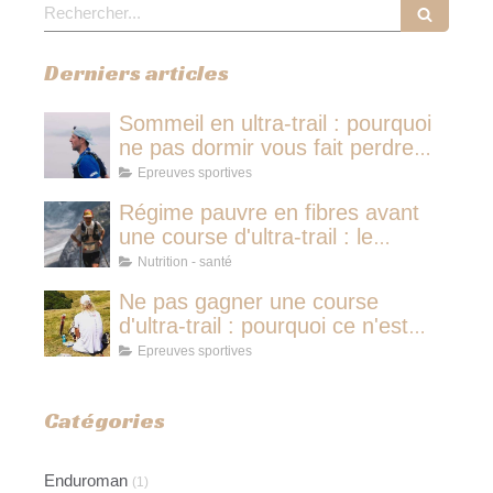
Rechercher
Derniers articles
Sommeil en ultra-trail : pourquoi
ne pas dormir vous fait perdre
plus de temps qu'une micro-
Epreuves sportives
sieste
Régime pauvre en fibres avant
une course d'ultra-trail : le
protocole nutritionnel des
Nutrition - santé
champions
Ne pas gagner une course
d'ultra-trail : pourquoi ce n'est
jamais avoir couru pour rien
Epreuves sportives
Catégories
Enduroman
(1)