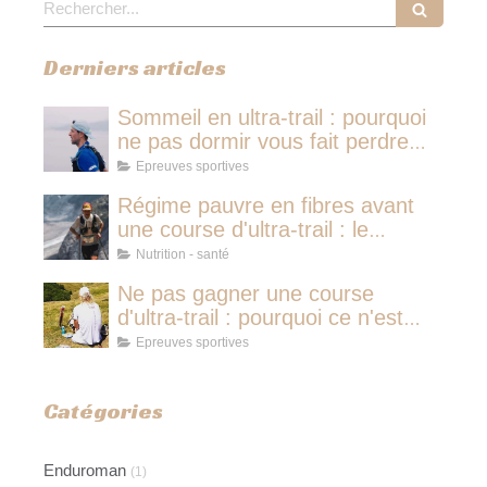
Derniers articles
Sommeil en ultra-trail : pourquoi
ne pas dormir vous fait perdre
plus de temps qu'une micro-
Epreuves sportives
sieste
Régime pauvre en fibres avant
une course d'ultra-trail : le
protocole nutritionnel des
Nutrition - santé
champions
Ne pas gagner une course
d'ultra-trail : pourquoi ce n'est
jamais avoir couru pour rien
Epreuves sportives
Catégories
Enduroman
(1)