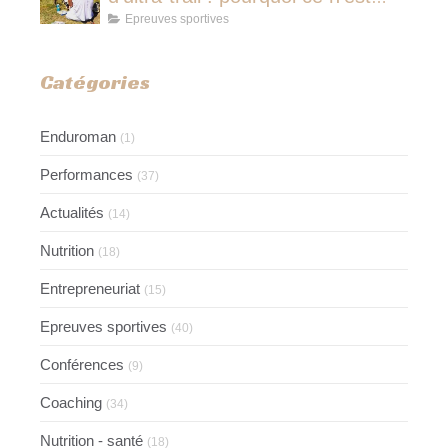
jamais avoir couru pour rien
Epreuves sportives
Catégories
Enduroman
(1)
Performances
(37)
Actualités
(14)
Nutrition
(18)
Entrepreneuriat
(15)
Epreuves sportives
(40)
Conférences
(9)
Coaching
(34)
Nutrition - santé
(18)