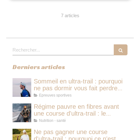
7 articles
Rechercher
Derniers articles
Sommeil en ultra-trail : pourquoi
ne pas dormir vous fait perdre
plus de temps qu'une micro-
Epreuves sportives
sieste
Régime pauvre en fibres avant
une course d'ultra-trail : le
protocole nutritionnel des
Nutrition - santé
champions
Ne pas gagner une course
d'ultra-trail : pourquoi ce n'est