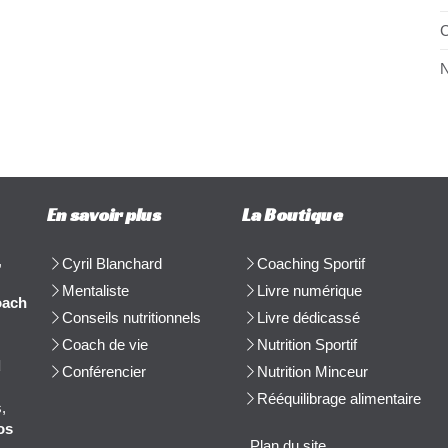
C
N
En savoir plus
La Boutique
,
Cyril Blanchard
Coaching Sportif
Mentaliste
Livre numérique
oach
Conseils nutritionnels
Livre dédicassé
Coach de vie
Nutrition Sportif
d
Conférencier
Nutrition Minceur
Rééquilibrage alimentaire
,
os
Plan du site