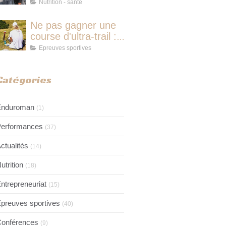
course d'ultra-trail :
Nutrition - santé
le protocole
nutritionnel des
Ne pas gagner une
champions
course d'ultra-trail :
pourquoi ce n'est
Epreuves sportives
jamais avoir couru
pour rien
Catégories
Enduroman
(1)
erformances
(37)
ctualités
(14)
utrition
(18)
ntrepreneuriat
(15)
preuves sportives
(40)
onférences
(9)