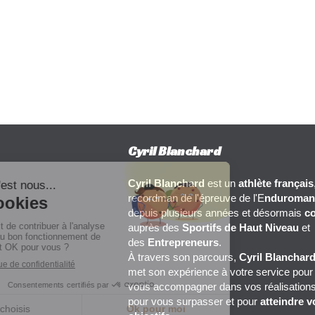
Cyril Blanchard
Cyril Blanchard
est un
athlète français
recordman de l'épreuve de l'E
nduroman
depuis plusieurs années et désormais
c
auprès des
Sportifs de Haut Niveau
et
des
Entrepreneurs
.
À travers son parcours,
Cyril Blanchar
met son expérience à votre service pour
vous accompagner dans vos réalisations
pour vous surpasser et pour
atteindre v