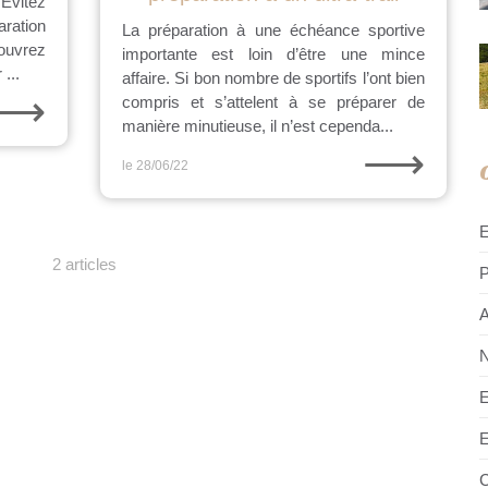
 Évitez
ration
La préparation à une échéance sportive
ouvrez
importante est loin d’être une mince
...
affaire. Si bon nombre de sportifs l’ont bien
⟶
compris et s’attelent à se préparer de
manière minutieuse, il n’est cependa...
⟶
le 28/06/22
2 articles
P
A
N
E
E
C