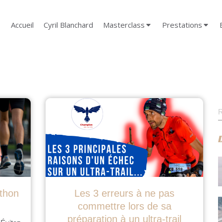
Accueil
Cyril Blanchard
Masterclass
Prestations
R
thon
Les 3 erreurs à ne pas
!
commettre lors de sa
préparation à un ultra-trail