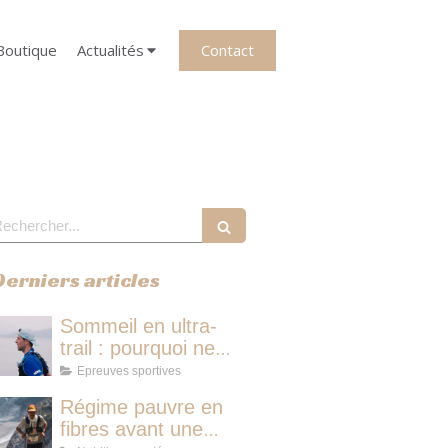
Contact
Boutique
Actualités
echercher
Derniers articles
Sommeil en ultra-
trail : pourquoi ne
pas dormir vous fait
Epreuves sportives
perdre plus de
Régime pauvre en
temps qu'une micro-
fibres avant une
sieste