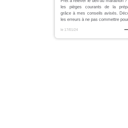
Prêt à relever le défi du marathon ?
les pièges courants de la prépa
grâce à mes conseils avisés. Déc
les erreurs à ne pas commettre pour 
le 17/01/24