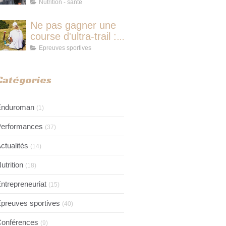
course d'ultra-trail :
Nutrition - santé
le protocole
nutritionnel des
Ne pas gagner une
champions
course d'ultra-trail :
pourquoi ce n'est
Epreuves sportives
jamais avoir couru
pour rien
Catégories
Enduroman
(1)
erformances
(37)
ctualités
(14)
utrition
(18)
ntrepreneuriat
(15)
preuves sportives
(40)
onférences
(9)