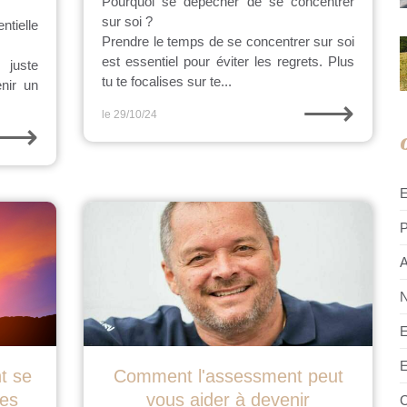
Pourquoi se dépêcher de se concentrer
sur soi ?
ntielle
Prendre le temps de se concentrer sur soi
est essentiel pour éviter les regrets. Plus
 juste
tu te focalises sur te...
nir un
⟶
le 29/10/24
⟶
P
A
N
E
E
t se
Comment l'assessment peut
ses
vous aider à devenir
C