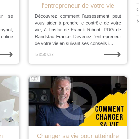
l'entrepreneur de votre vie
C
ur se
Découvrez comment l'assessment peut
N
vous aider à prendre le contrôle de votre
ayant,
vie, à l'instar de Franck Ribuot, PDG de
routine
Randstad France. Devenez l'entrepreneur
de votre vie en suivant ses conseils i...
⟶
⟶
le 31/07/23
n
Changer sa vie pour atteindre