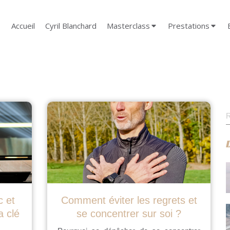
Accueil
Cyril Blanchard
Masterclass
Prestations
R
c et
Comment éviter les regrets et
a clé
se concentrer sur soi ?