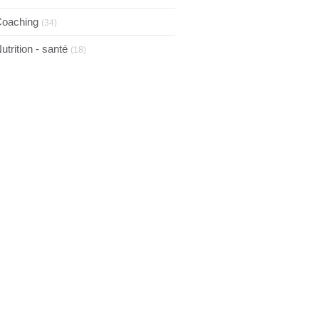
oaching
(34)
utrition - santé
(18)