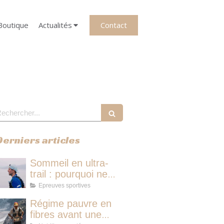
Contact
Boutique
Actualités
echercher
Derniers articles
Sommeil en ultra-
trail : pourquoi ne
pas dormir vous fait
Epreuves sportives
perdre plus de
Régime pauvre en
temps qu'une micro-
fibres avant une
sieste