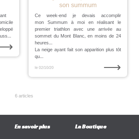
son summum
ant
Ce week-end je devais accomplir
micile
mon Summum à moi en réalisant le
veloppé
premier triathlon avec une arrivée au
uss...
sommet du Mont Blanc, en moins de 24
⟶
heures...
La neige ayant fait son apparition plus tôt
qu...
⟶
le 02/10/20
6 articles
En savoir plus
La Boutique