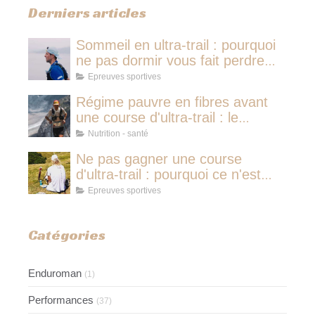
Derniers articles
Sommeil en ultra-trail : pourquoi
ne pas dormir vous fait perdre
plus de temps qu'une micro-
Epreuves sportives
sieste
Régime pauvre en fibres avant
une course d'ultra-trail : le
protocole nutritionnel des
Nutrition - santé
champions
Ne pas gagner une course
d'ultra-trail : pourquoi ce n'est
jamais avoir couru pour rien
Epreuves sportives
Catégories
Enduroman
(1)
Performances
(37)