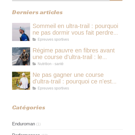
Derniers articles
Sommeil en ultra-trail : pourquoi
ne pas dormir vous fait perdre
plus de temps qu'une micro-
Epreuves sportives
sieste
Régime pauvre en fibres avant
une course d'ultra-trail : le
protocole nutritionnel des
Nutrition - santé
champions
Ne pas gagner une course
d'ultra-trail : pourquoi ce n'est
jamais avoir couru pour rien
Epreuves sportives
Catégories
Enduroman
(1)