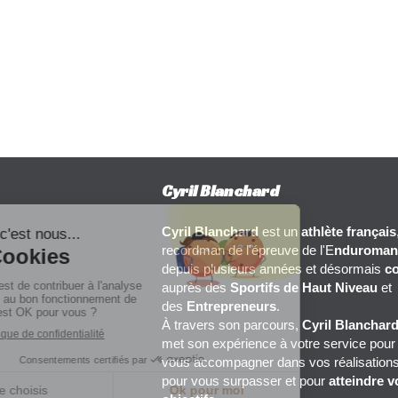
Cyril Blanchard
Cyril Blanchard
est un
athlète français
recordman de l'épreuve de l'E
nduroman
depuis plusieurs années et désormais
c
auprès des
Sportifs de Haut Niveau
et
des
Entrepreneurs
.
À travers son parcours,
Cyril Blanchar
met son expérience à votre service pour
vous accompagner dans vos réalisations
pour vous surpasser et pour
atteindre v