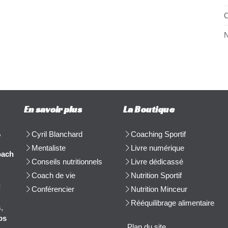
C
N
En savoir plus
La Boutique
,
Cyril Blanchard
Coaching Sportif
Mentaliste
Livre numérique
oach
Conseils nutritionnels
Livre dédicassé
Coach de vie
Nutrition Sportif
d
Conférencier
Nutrition Minceur
Rééquilibrage alimentaire
,
os
Plan du site