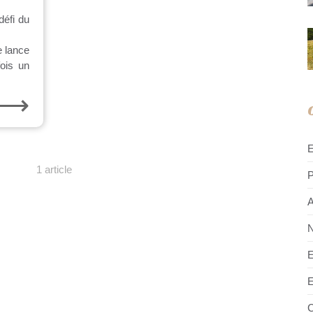
défi du
e lance
fois un
⟶
1 article
P
A
N
E
E
C