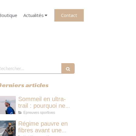
Contact
Boutique
Actualités
echercher
Derniers articles
Sommeil en ultra-
trail : pourquoi ne
pas dormir vous fait
Epreuves sportives
perdre plus de
Régime pauvre en
temps qu'une micro-
fibres avant une
sieste