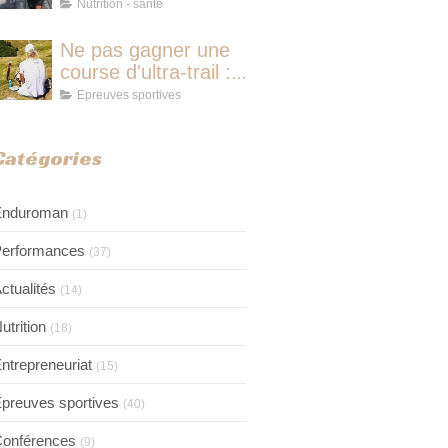
course d'ultra-trail :
Nutrition - santé
le protocole
nutritionnel des
Ne pas gagner une
champions
course d'ultra-trail :
pourquoi ce n'est
Epreuves sportives
jamais avoir couru
pour rien
Catégories
Enduroman
(1)
erformances
(37)
ctualités
(14)
utrition
(18)
ntrepreneuriat
(15)
preuves sportives
(40)
onférences
(9)