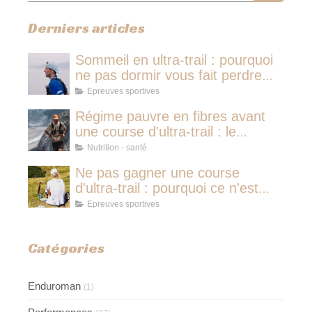
Derniers articles
Sommeil en ultra-trail : pourquoi
ne pas dormir vous fait perdre
plus de temps qu'une micro-
Epreuves sportives
sieste
Régime pauvre en fibres avant
une course d'ultra-trail : le
protocole nutritionnel des
Nutrition - santé
champions
Ne pas gagner une course
d'ultra-trail : pourquoi ce n'est
jamais avoir couru pour rien
Epreuves sportives
Catégories
Enduroman
(1)