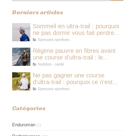
Derniers articles
Sommeil en ultra-trail : pourquoi
ne pas dormir vous fait perdre
plus de temps qu'une micro-
Epreuves sportives
sieste
Régime pauvre en fibres avant
une course d'ultra-trail : le
protocole nutritionnel des
Nutrition - santé
champions
Ne pas gagner une course
d'ultra-trail : pourquoi ce n'est
jamais avoir couru pour rien
Epreuves sportives
Catégories
Enduroman
(1)