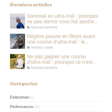
Derniers articles
Sommeil en ultra-trail : pourquoi
ne pas dormir vous fait perdre
plus de temps qu'une micro-
Epreuves sportives
sieste
Régime pauvre en fibres avant
une course d'ultra-trail : le
protocole nutritionnel des
Nutrition - santé
champions
Ne pas gagner une course
d'ultra-trail : pourquoi ce n'est
jamais avoir couru pour rien
Epreuves sportives
Catégories
Enduroman
(1)
Performances
(37)