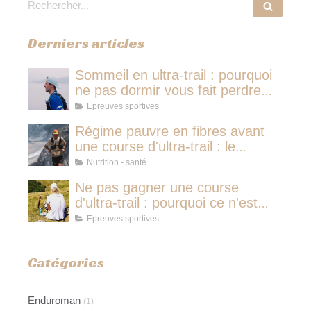
Derniers articles
Sommeil en ultra-trail : pourquoi
ne pas dormir vous fait perdre
plus de temps qu'une micro-
Epreuves sportives
sieste
Régime pauvre en fibres avant
une course d'ultra-trail : le
protocole nutritionnel des
Nutrition - santé
champions
Ne pas gagner une course
d'ultra-trail : pourquoi ce n'est
jamais avoir couru pour rien
Epreuves sportives
Catégories
Enduroman
(1)