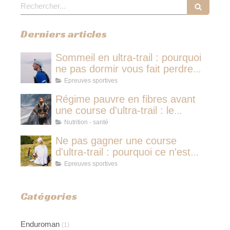
Rechercher
Derniers articles
Sommeil en ultra-trail : pourquoi
ne pas dormir vous fait perdre
plus de temps qu'une micro-
Epreuves sportives
sieste
Régime pauvre en fibres avant
une course d'ultra-trail : le
protocole nutritionnel des
Nutrition - santé
champions
Ne pas gagner une course
d'ultra-trail : pourquoi ce n'est
jamais avoir couru pour rien
Epreuves sportives
Catégories
Enduroman
(1)