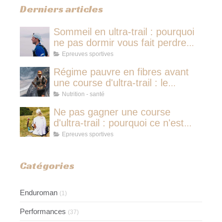
Derniers articles
Sommeil en ultra-trail : pourquoi
ne pas dormir vous fait perdre
plus de temps qu'une micro-
Epreuves sportives
sieste
Régime pauvre en fibres avant
une course d'ultra-trail : le
protocole nutritionnel des
Nutrition - santé
champions
Ne pas gagner une course
d'ultra-trail : pourquoi ce n'est
jamais avoir couru pour rien
Epreuves sportives
Catégories
Enduroman
(1)
Performances
(37)