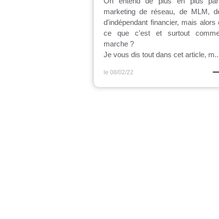
On entend de plus en plus par
marketing de réseau, de MLM, d
d'indépendant financier, mais alors 
ce que c'est et surtout comm
marche ?
Je vous dis tout dans cet article, m..
le 08/02/22