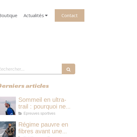
Contact
Boutique
Actualités
echercher
Derniers articles
Sommeil en ultra-
trail : pourquoi ne
pas dormir vous fait
Epreuves sportives
perdre plus de
Régime pauvre en
temps qu'une micro-
fibres avant une
sieste