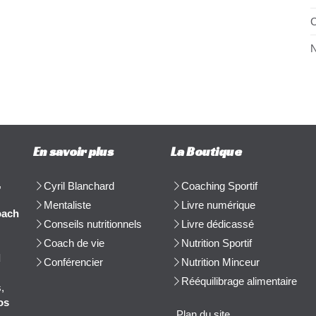
C
N
En savoir plus
La Boutique
,
Cyril Blanchard
Coaching Sportif
Mentaliste
Livre numérique
oach
Conseils nutritionnels
Livre dédicassé
Coach de vie
Nutrition Sportif
d
Conférencier
Nutrition Minceur
Rééquilibrage alimentaire
,
os
Plan du site