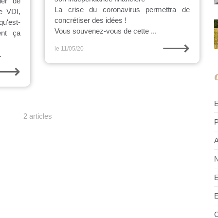
ler de
La crise du coronavirus permettra de
e VDI,
concrétiser des idées !
qu'est-
Vous souvenez-vous de cette ...
ent ça
⟶
le 11/05/20
.
⟶
2 articles
P
A
N
E
E
C