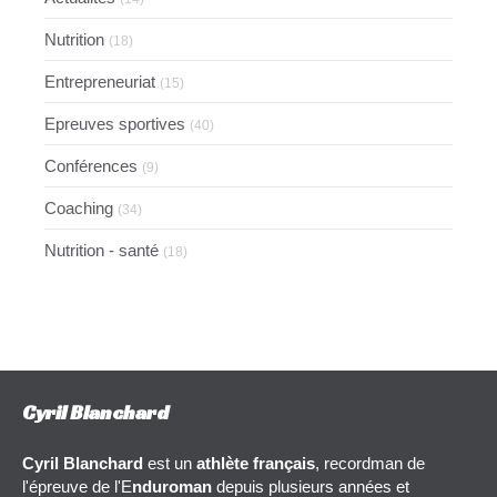
Nutrition
(18)
Entrepreneuriat
(15)
Epreuves sportives
(40)
Conférences
(9)
Coaching
(34)
Nutrition - santé
(18)
Cyril Blanchard
Cyril Blanchard
est un
athlète français
, recordman de
l'épreuve de l'E
nduroman
depuis plusieurs années et