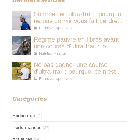
Sommeil en ultra-trail : pourquoi
ne pas dormir vous fait perdre
plus de temps qu'une micro-
Epreuves sportives
sieste
Régime pauvre en fibres avant
une course d'ultra-trail : le
protocole nutritionnel des
Nutrition - santé
champions
Ne pas gagner une course
d'ultra-trail : pourquoi ce n'est
jamais avoir couru pour rien
Epreuves sportives
Catégories
Enduroman
(1)
Performances
(37)
Actualités
(14)