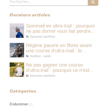
Derniers articles
Sommeil en ultra-trail : pourquoi
ne pas dormir vous fait perdre
plus de temps qu'une micro-
Epreuves sportives
sieste
Régime pauvre en fibres avant
une course d'ultra-trail : le
protocole nutritionnel des
Nutrition - santé
champions
Ne pas gagner une course
d'ultra-trail : pourquoi ce n'est
jamais avoir couru pour rien
Epreuves sportives
Catégories
Enduroman
(1)