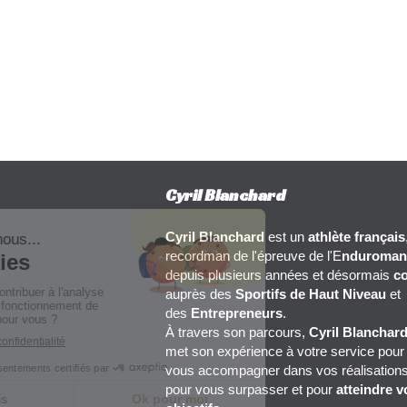
Cyril Blanchard
Cyril Blanchard
est un
athlète français
recordman de l'épreuve de l'E
nduroman
depuis plusieurs années et désormais
c
auprès des
Sportifs de Haut Niveau
et
des
Entrepreneurs
.
À travers son parcours,
Cyril Blanchar
met son expérience à votre service pour
vous accompagner dans vos réalisations
pour vous surpasser et pour
atteindre v