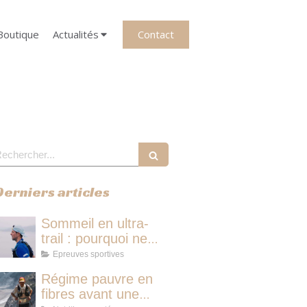
Contact
Boutique
Actualités
echercher
Derniers articles
Sommeil en ultra-
trail : pourquoi ne
pas dormir vous fait
Epreuves sportives
perdre plus de
Régime pauvre en
temps qu'une micro-
fibres avant une
sieste