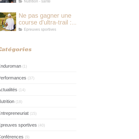
course d'ultra-trail :
Nutrition - santé
le protocole
nutritionnel des
Ne pas gagner une
champions
course d'ultra-trail :
pourquoi ce n'est
Epreuves sportives
jamais avoir couru
pour rien
Catégories
Enduroman
(1)
erformances
(37)
ctualités
(14)
utrition
(18)
ntrepreneuriat
(15)
preuves sportives
(40)
onférences
(9)