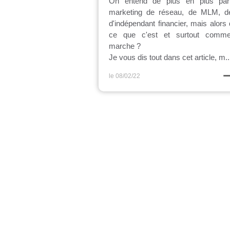
On entend de plus en plus par
marketing de réseau, de MLM, d
d'indépendant financier, mais alors 
ce que c'est et surtout comm
marche ?
Je vous dis tout dans cet article, m..
le 08/02/22