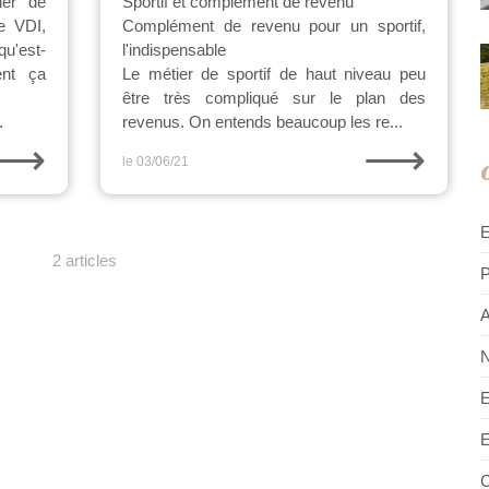
ler de
Sportif et complément de revenu
e VDI,
Complément de revenu pour un sportif,
qu'est-
l'indispensable
ent ça
Le métier de sportif de haut niveau peu
être très compliqué sur le plan des
.
revenus. On entends beaucoup les re...
⟶
⟶
le 03/06/21
2 articles
P
A
N
E
E
C