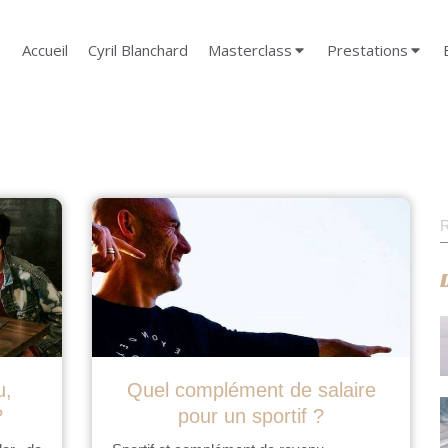
Accueil
Cyril Blanchard
Masterclass
Prestations
R
u,
Quel complément de salaire
?
pour un sportif ?