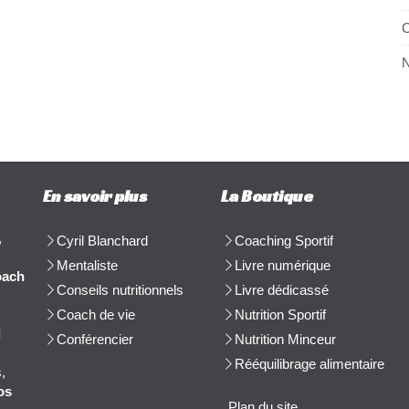
C
N
En savoir plus
La Boutique
,
Cyril Blanchard
Coaching Sportif
Mentaliste
Livre numérique
oach
Conseils nutritionnels
Livre dédicassé
Coach de vie
Nutrition Sportif
d
Conférencier
Nutrition Minceur
Rééquilibrage alimentaire
,
os
Plan du site