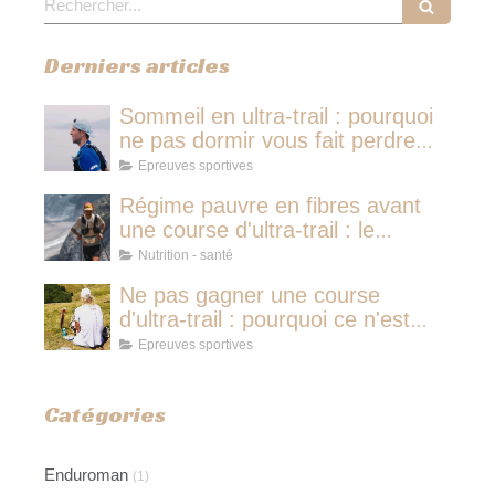
Derniers articles
Sommeil en ultra-trail : pourquoi
ne pas dormir vous fait perdre
plus de temps qu'une micro-
Epreuves sportives
sieste
Régime pauvre en fibres avant
une course d'ultra-trail : le
protocole nutritionnel des
Nutrition - santé
champions
Ne pas gagner une course
d'ultra-trail : pourquoi ce n'est
jamais avoir couru pour rien
Epreuves sportives
Catégories
Enduroman
(1)